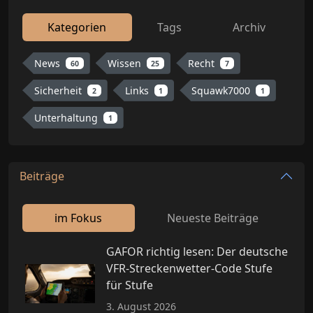
Kategorien
Tags
Archiv
News
Wissen
Recht
60
25
7
Sicherheit
Links
Squawk7000
2
1
1
Unterhaltung
1
Beiträge
im Fokus
Neueste Beiträge
GAFOR richtig lesen: Der deutsche
VFR-Streckenwetter-Code Stufe
für Stufe
3. August 2026