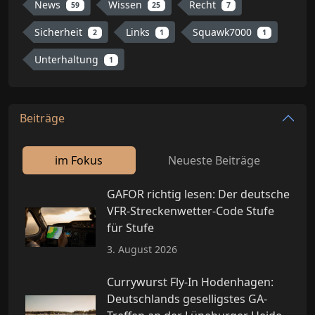
News
Wissen
Recht
59
25
7
Sicherheit
Links
Squawk7000
2
1
1
Unterhaltung
1
Beiträge
im Fokus
Neueste Beiträge
GAFOR richtig lesen: Der deutsche
VFR-Streckenwetter-Code Stufe
für Stufe
3. August 2026
Currywurst Fly-In Hodenhagen:
Deutschlands geselligstes GA-