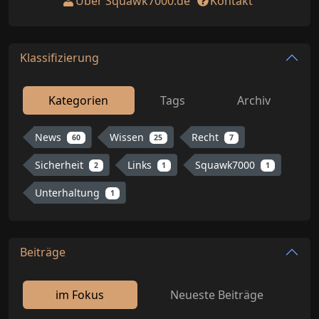
Über Squawk7000.de
Kontakt
Klassifizierung
Kategorien
Tags
Archiv
News
Wissen
Recht
60
25
7
Sicherheit
Links
Squawk7000
2
1
1
Unterhaltung
1
Beiträge
im Fokus
Neueste Beiträge