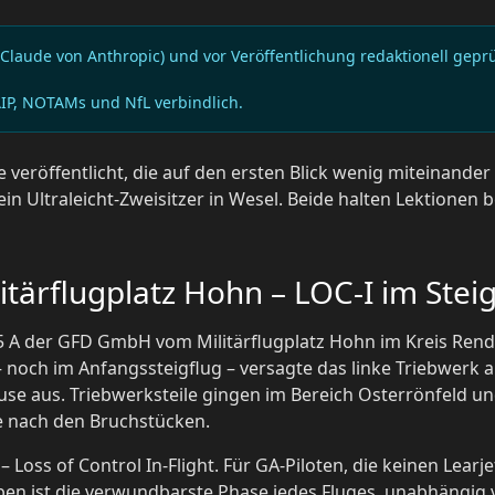
Claude von Anthropic) und vor Veröffentlichung redaktionell gep
AIP, NOTAMs und NfL verbindlich.
 veröffentlicht, die auf den ersten Blick wenig miteinander
n Ultraleicht-Zweisitzer in Wesel. Beide halten Lektionen be
itärflugplatz Hohn – LOC-I im Stei
 35 A der GFD GmbH vom Militärflugplatz Hohn im Kreis Re
noch im Anfangssteigflug – versagte das linke Triebwerk 
e aus. Triebwerksteile gingen im Bereich Osterrönfeld und
e nach den Bruchstücken.
 – Loss of Control In-Flight. Für GA-Piloten, die keinen Learjet
n ist die verwundbarste Phase jedes Fluges, unabhängig