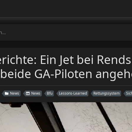
ehen
ichte: Ein Jet bei Rends
 beide GA-Piloten ange
News
News
Bfu
Lessons-Learned
Rettungssystem
Sic