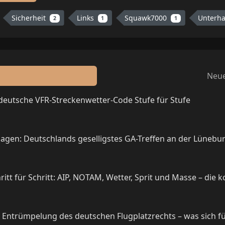
Sicherheit
Links
Squawk7000
Unterh
2
1
1
Neue
 deutsche VFR-Streckenwetter-Code Stufe für Stufe
agen: Deutschlands geselligstes GA-Treffen an der Lünebu
itt für Schritt: AIP, NOTAM, Wetter, Sprit und Masse – die 
e Entrümpelung des deutschen Flugplatzrechts – was sich f