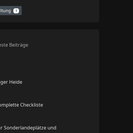
altung
1
ste Beiträge
rger Heide
komplette Checkliste
ür Sonderlandeplätze und