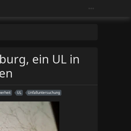
burg, ein UL in
hen
herheit
UL
Unfalluntersuchung