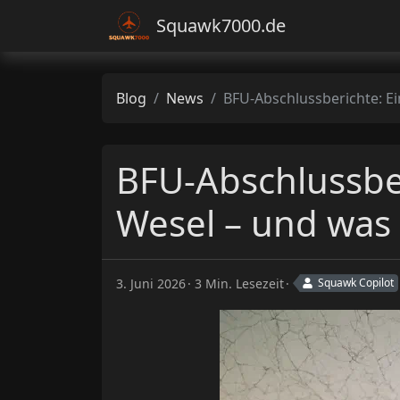
Squawk7000.de
Blog
News
BFU-Abschlussberichte: Ein Jet bei Rendsburg, ein UL in Wesel – und was beide GA-Piloten ang
BFU-Abschlussber
Wesel – und was
3. Juni 2026
3 Min. Lesezeit
Squawk Copilot