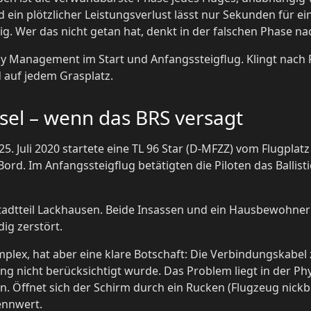
d ein plötzlicher Leistungsverlust lässt nur Sekunden für e
tig. Wer das nicht getan hat, denkt in der falschen Phase na
gy Management im Start und Anfangssteigflug. Klingt nach P
 auf jedem Grasplatz.
sel – wenn das BRS versagt
m 25. Juli 2020 startete eine TL 96 Star (D-MFZZ) vom Flugpl
rd. Im Anfangssteigflug betätigten die Piloten das Ballist
Stadtteil Lackhausen. Beide Insassen und ein Hausbewohn
ig zerstört.
plex, hat aber eine klare Botschaft: Die Verbindungskabel 
ng nicht berücksichtigt wurde. Das Problem liegt in der Phy
. Öffnet sich der Schirm durch ein Rucken (Flugzeug nickb
ennwert.