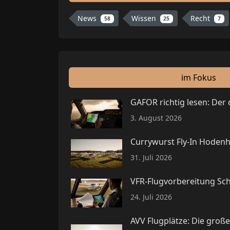
News
Wissen
Recht
58
25
7
im Fokus
GAFOR richtig lesen: Der
3. August 2026
Currywurst Fly-In Hodenh
31. Juli 2026
VFR-Flugvorbereitung Schr
24. Juli 2026
AVV Flugplätze: Die groß