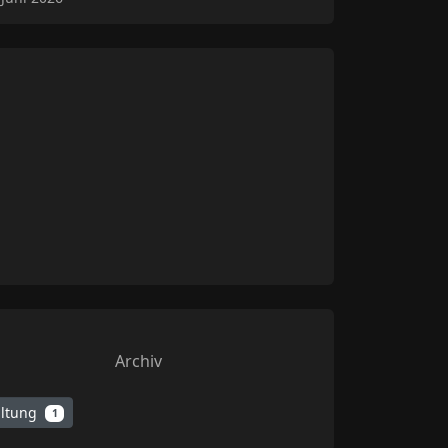
Archiv
altung
1