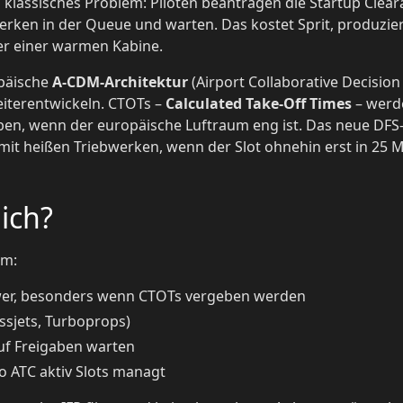
 klassisches Problem: Piloten beantragen die Startup Cleara
werken in der Queue und warten. Das kostet Sprit, produzie
er einer warmen Kabine.
opäische
A-CDM-Architektur
(Airport Collaborative Decision
eiterentwickeln. CTOTs –
Calculated Take-Off Times
– werde
 wenn der europäische Luftraum eng ist. Das neue DFS-Ve
n mit heißen Triebwerken, wenn der Slot ohnehin erst in 25
lich?
em:
wer, besonders wenn CTOTs vergeben werden
ssjets, Turboprops)
auf Freigaben warten
o ATC aktiv Slots managt