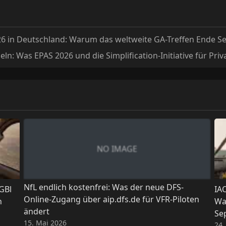
 in Deutschland: Warum das weltweite GA-Treffen Ende Se
ln: Was EPAS 2026 und die Simplification-Initiative für Pri
NO IMAGE
NfL endlich kostenfrei: Was der neue DFS-
GBl
IA
Online-Zugang über aip.dfs.de für VFR-Piloten
n
Wa
ändert
Se
15. Mai 2026
24.