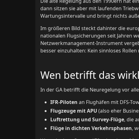
Die alte Regelung aus den 1990ern hat ein
dann sitzen sie aber mit laufenden Trieb
Wartungsintervalle und bringt nichts auß
Im größeren Bild steckt dahinter die eur
nationalen Flugsicherungen seit Jahren w
Netzwerkmanagement-Instrument vergeben,
besser einzuhalten: Kein sinnloses Rolle
Wen betrifft das wirk
In der GA betrifft die Neuregelung vor all
IFR-Piloten
an Flughäfen mit DFS-To
Flugzeuge mit APU
(also eher Busine
Luftrettung und Survey-Flüge
, die 
Flüge in dichten Verkehrsphasen
, w