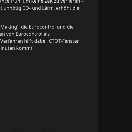
nce früh, um keine Zeit zu verlieren –
rt unnötig CO₂ und Lärm, erhöht die
 Making), die Eurocontrol und die
n von Eurocontrol als
rfahren hilft dabei, CTOT-Fenster
 Minuten kommt.