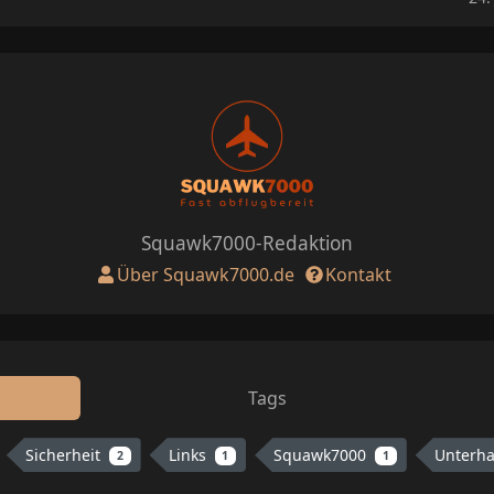
Squawk7000-Redaktion
Über Squawk7000.de
Kontakt
Tags
Sicherheit
Links
Squawk7000
Unterh
2
1
1