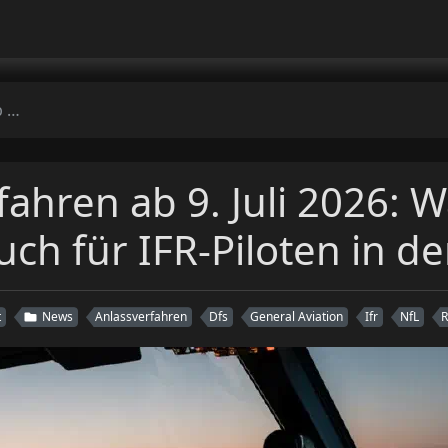
utet
fahren ab 9. Juli 2026: 
uch für IFR-Piloten in d
t
News
Anlassverfahren
Dfs
General Aviation
Ifr
NfL
R