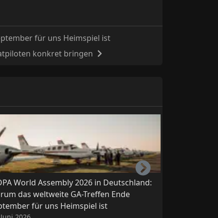
ptember für uns Heimspiel ist
vatpiloten konkret bringen
Right
OPA World Assembly 2026 in Deutschland:
BFU-Abschlus
rum das weltweite GA-Treffen Ende
Marzling, C
ptember für uns Heimspiel ist
Lektionen fü
 Juni 2026
22. Juni 2026