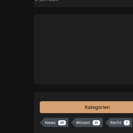
Kategorien
News
Wissen
Recht
60
25
7