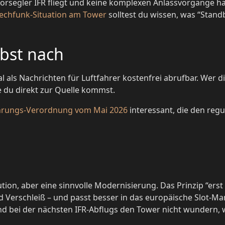
rsegler IFR fliegt und keine komplexen Anlassvorgänge ha
echfunk-Situation am Tower
solltest du wissen, was “Stand
lbst nach
al als Nachrichten für Luftfahrer kostenfrei abrufbar. Wer d
e du direkt zur Quelle kommst.
hrungs-Verordnung vom Mai 2026
interessant, die den reg
ution, aber eine sinnvolle Modernisierung. Das Prinzip “erst
Verschleiß – und passt besser in das europäische Slot-Mana
d bei der nächsten IFR-Abflugs den Tower nicht wundern, we