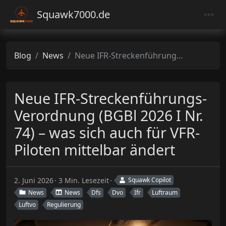
Squawk7000.de
Blog
News
Neue IFR-Streckenführungs-Verordnung (BGBl 2026 I Nr. 74) – was sich auch für VFR-Piloten mittelbar ändert
Neue IFR-Streckenführungs-
Verordnung (BGBl 2026 I Nr.
74) – was sich auch für VFR-
Piloten mittelbar ändert
2. Juni 2026
3 Min. Lesezeit
Squawk Copilot
News
News
Dfs
Dvo
Ifr
Luftraum
Luftvo
Regulierung