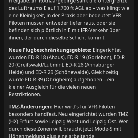
Freigabe. Im Rothaargebirge sank die Untergrenze
des Luftraums E auf 1.700 ft AGL ab – was klingt wie
eine Kleinigkeit, in der Praxis aber bedeutet: VFR-
Piloten müssen entweder tiefer raus, oder sie
befinden sich plötzlich in E mit IFR-Verkehr über
ihnen, der durch dieselbe Schicht kommt.
Neue Flugbeschränkungsgebiete:
Eingerichtet
wurden ED-R 18 (Ahaus), ED-R 19 (Gorleben), ED-R
20 (Greifswald/Lubmin), ED-R 28 (Annaburger
Heide) und ED-R 29 (Schönewalde). Gleichzeitig
wurde ED-R 39 (Obrigheim) aufgehoben – ein
kleiner Ausgleich für die vielen neuen
Restriktionen.
TMZ-Änderungen:
Hier wird’s für VFR-Piloten
besonders handfest. Neu eingerichtet wurden TMZ
(HX) Erfurt sowie Leipzig West und Leipzig Ost. Wer
durch diese Zonen will, braucht jetzt Mode-S mit
Höhenmeldung plus eine arbeitende