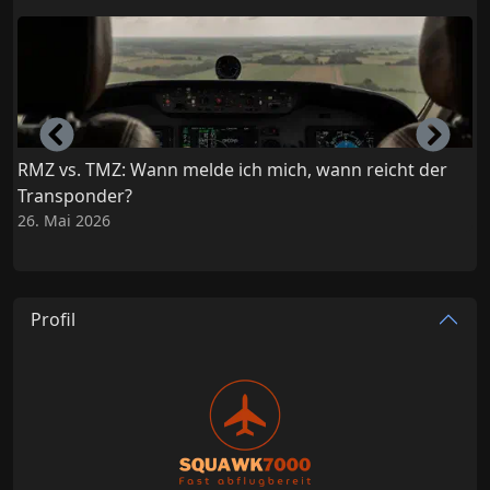
Left
Righ
RMZ vs. TMZ: Wann melde ich mich, wann reicht der
Transponder?
26. Mai 2026
2
Profil