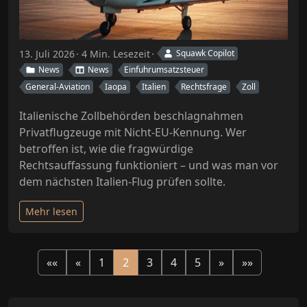
13. Juli 2026
4 Min. Lesezeit
Squawk Copilot
News
News
Einfuhrumsatzsteuer
General-Aviation
Iaopa
Italien
Rechtsfrage
Zoll
Italienische Zollbehörden beschlagnahmen
Privatflugzeuge mit Nicht-EU-Kennung. Wer
betroffen ist, wie die fragwürdige
Rechtsauffassung funktioniert – und was man vor
dem nächsten Italien-Flug prüfen sollte.
Mehr lesen
««
«
1
2
3
4
5
»
»»