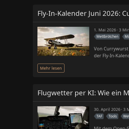
Fly-In-Kalender Juni 2026:
1. Mai 2026
3 Min
Mettbrötchen
Mö
Von Currywurst
der Fly-In-Kalen
Mehr lesen
Flugwetter per KI: Wie ein
30. April 2026
3 M
TAF
Tools
Wet
Mit dem Open-So