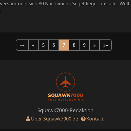
versammeln sich 80 Nachwuchs-Segelflieger aus aller Welt i
t.
««
«
5
6
7
8
9
»
»»
Squawk7000-Redaktion
Über Squawk7000.de
Kontakt