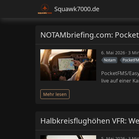
Squawk7000.de
NOTAMbriefing.com: Pocket
6. Mai 2026
3 Min
Notam
PocketF
PocketFMS/Easy
live auf einer Ka
Mehr lesen
Halbkreisflughöhen VFR: We
5. Mai 2026
3 Min