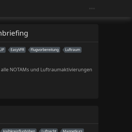
briefing
UP
EasyVFR
Flugvorbereitung
Luftraum
 alle NOTAMs und Luftraumaktivierungen
Halbkreisflughöhen
Luftrecht
Magnetkurs