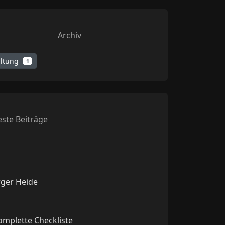
Archiv
altung
1
ste Beiträge
rger Heide
komplette Checkliste