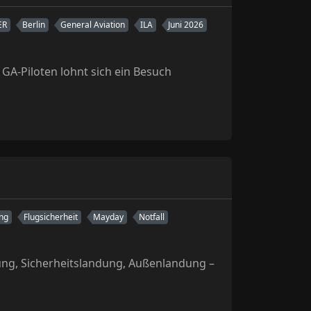
ER
Berlin
General Aviation
ILA
Juni 2026
 GA-Piloten lohnt sich ein Besuch
ng
Flugsicherheit
Mayday
Notfall
dung, Sicherheitslandung, Außenlandung –