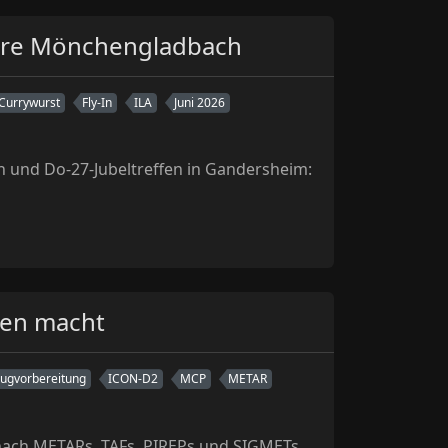
Jahre Mönchengladbach
Currywurst
Fly-In
ILA
Juni 2026
 und Do-27-Jubeltreffen in Gandersheim:
ten macht
lugvorbereitung
ICON-D2
MCP
METAR
nach METARs, TAFs, PIREPs und SIGMETs