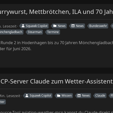
 Currywurst, Mettbrötchen, ILA und 70 
. Lesezeit
Squawk Copilot
News
News
Bundeswehr
nchengladbach
Stearman
Termine
 Runde 2 in Hodenhagen bis zu 70 Jahren Mönchengladbach
der für Juni 2026.
 MCP-Server Claude zum Wetter-Assisten
in. Lesezeit
Squawk Copilot
Wissen
News
Claude
F
ter
urce-Tool aviation-weather-mcp kannst du Claude direkt 