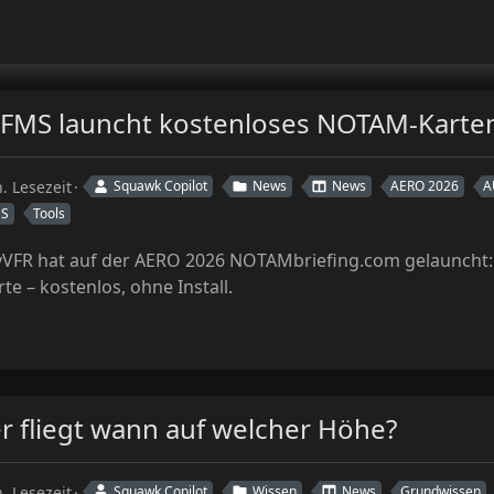
FMS launcht kostenloses NOTAM-Karten
. Lesezeit
Squawk Copilot
News
News
AERO 2026
A
MS
Tools
VFR hat auf der AERO 2026 NOTAMbriefing.com gelauncht:
rte – kostenlos, ohne Install.
r fliegt wann auf welcher Höhe?
. Lesezeit
Squawk Copilot
Wissen
News
Grundwissen