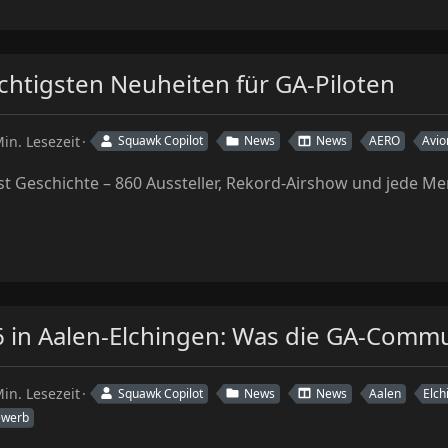
chtigsten Neuheiten für GA-Piloten
in. Lesezeit
Squawk Copilot
News
News
AERO
Avio
st Geschichte – 860 Aussteller, Rekord-Airshow und jede M
 in Aalen-Elchingen: Was die GA-Commun
in. Lesezeit
Squawk Copilot
News
News
Aalen
Elch
ewerb