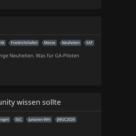
nik
Friedrichshafen
Messe
Neuheiten
SAF
enge Neuheiten. Was für GA-Piloten
ity wissen sollte
ingen
IGC
Junioren-Wm
JWGC2026