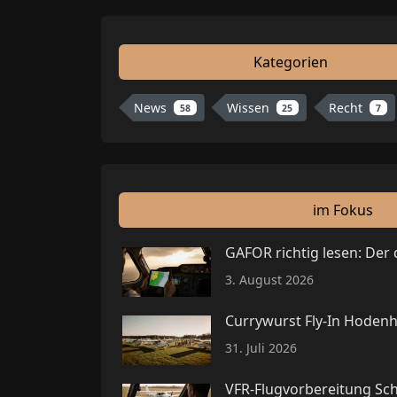
Kategorien
News
Wissen
Recht
58
25
7
im Fokus
GAFOR richtig lesen: Der
3. August 2026
Currywurst Fly-In Hodenh
31. Juli 2026
VFR-Flugvorbereitung Schr