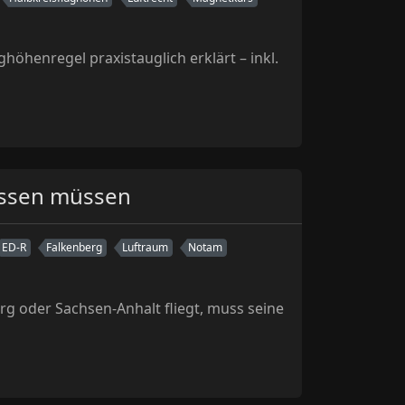
höhenregel praxistauglich erklärt – inkl.
wissen müssen
ED-R
Falkenberg
Luftraum
Notam
rg oder Sachsen-Anhalt fliegt, muss seine