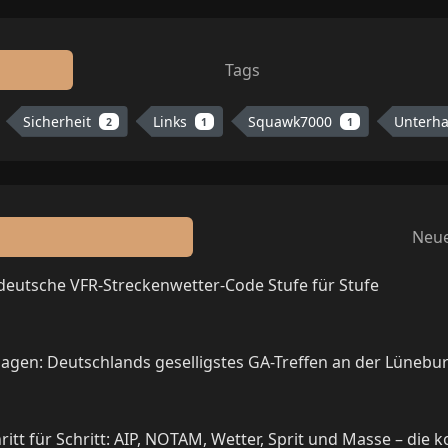
Tags
Sicherheit
Links
Squawk7000
Unterh
2
1
1
Neue
 deutsche VFR-Streckenwetter-Code Stufe für Stufe
agen: Deutschlands geselligstes GA-Treffen an der Lünebu
itt für Schritt: AIP, NOTAM, Wetter, Sprit und Masse – die 