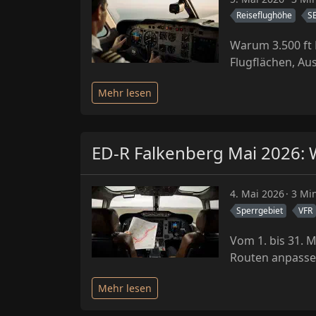
Reiseflughöhe
S
Warum 3.500 ft 
Flugflächen, A
Mehr lesen
ED-R Falkenberg Mai 2026: 
4. Mai 2026
3 Min
Sperrgebiet
VFR
Vom 1. bis 31. 
Routen anpasse
Mehr lesen