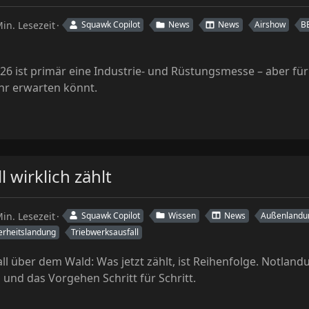
in. Lesezeit
Squawk Copilot
News
News
Airshow
B
026 ist primär eine Industrie- und Rüstungsmesse – aber für
hr erwarten könnt.
 wirklich zählt
in. Lesezeit
Squawk Copilot
Wissen
News
Außenlandu
erheitslandung
Triebwerksausfall
ll über dem Wald: Was jetzt zählt, ist Reihenfolge. Notlan
 und das Vorgehen Schritt für Schritt.