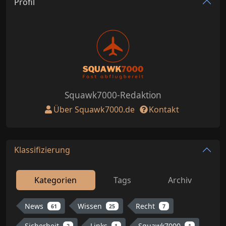
Profil
Squawk7000-Redaktion
Über Squawk7000.de
Kontakt
Klassifizierung
Kategorien
Tags
Archiv
News
Wissen
Recht
61
25
7
Sicherheit
Links
Squawk7000
2
1
1