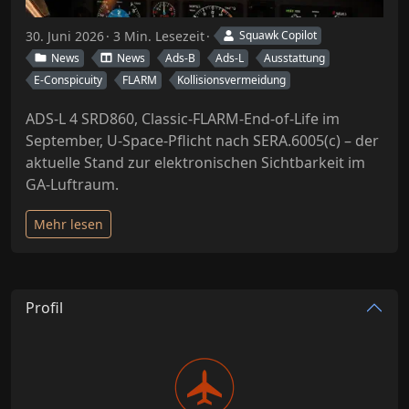
30. Juni 2026
3 Min. Lesezeit
Squawk Copilot
News
News
Ads-B
Ads-L
Ausstattung
E-Conspicuity
FLARM
Kollisionsvermeidung
ADS-L 4 SRD860, Classic-FLARM-End-of-Life im
September, U-Space-Pflicht nach SERA.6005(c) – der
aktuelle Stand zur elektronischen Sichtbarkeit im
GA-Luftraum.
Mehr lesen
Profil