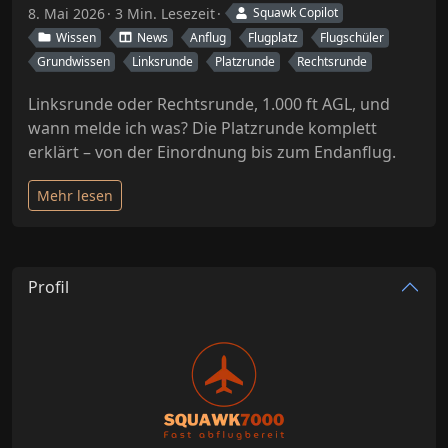
8. Mai 2026
3 Min. Lesezeit
Squawk Copilot
Wissen
News
Anflug
Flugplatz
Flugschüler
Grundwissen
Linksrunde
Platzrunde
Rechtsrunde
Linksrunde oder Rechtsrunde, 1.000 ft AGL, und
wann melde ich was? Die Platzrunde komplett
erklärt – von der Einordnung bis zum Endanflug.
Mehr lesen
Profil