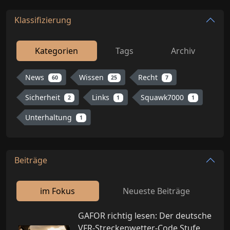
Klassifizierung
Kategorien
Tags
Archiv
News
Wissen
Recht
60
25
7
Sicherheit
Links
Squawk7000
2
1
1
Unterhaltung
1
Beiträge
im Fokus
Neueste Beiträge
GAFOR richtig lesen: Der deutsche
VFR-Streckenwetter-Code Stufe