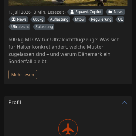
1. Juli 2026
3 Min. Lesezeit
Squawk Copilot
News
News
600kg
Auflastung
Mtow
Regulierung
UL
Ultraleicht
Zulassung
600 kg MTOW für Ultraleichtflugzeuge: Was sich
für Halter konkret ändert, welche Muster
zugelassen sind – und warum Dänemark ein
Sonderfall bleibt.
Mehr lesen
Profil