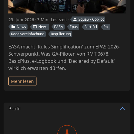
29. Juni 2026
3 Min. Lesezeit
Squawk Copilot
News
News
EASA
Epas
Part-Fcl
Ppl
Regelvereinfachung
Regulierung
EASA macht 'Rules Simplification' zum EPAS-2026-
Schwerpunkt. Was GA-Piloten von RMT.0678,
BasicPlus, e-Logbook und 'Declared by Default'
wirklich erwarten dürfen.
Mehr lesen
Profil