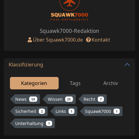
Squawk7000-Redaktion
Über Squawk7000.de
Kontakt
Klassifizierung
Kategorien
Tags
Archiv
News
Wissen
Recht
59
25
7
Sicherheit
Links
Squawk7000
2
1
1
Unterhaltung
1