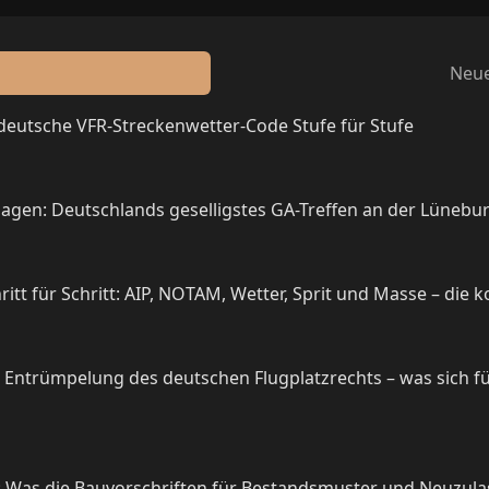
Neue
 deutsche VFR-Streckenwetter-Code Stufe für Stufe
agen: Deutschlands geselligstes GA-Treffen an der Lünebu
itt für Schritt: AIP, NOTAM, Wetter, Sprit und Masse – die 
e Entrümpelung des deutschen Flugplatzrechts – was sich f
g: Was die Bauvorschriften für Bestandsmuster und Neuzu