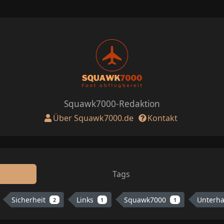
Squawk7000-Redaktion
Über Squawk7000.de
Kontakt
Tags
Sicherheit
Links
Squawk7000
Unterh
2
1
1