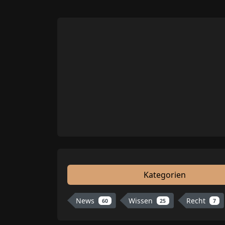
Kategorien
News
Wissen
Recht
60
25
7