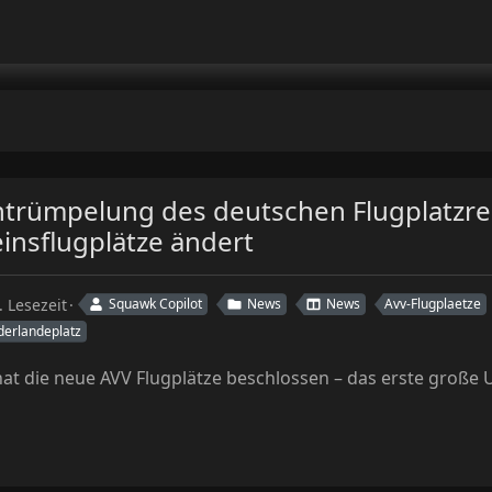
ntrümpelung des deutschen Flugplatzrec
insflugplätze ändert
. Lesezeit
Squawk Copilot
News
News
Avv-Flugplaetze
derlandeplatz
at die neue AVV Flugplätze beschlossen – das erste große 