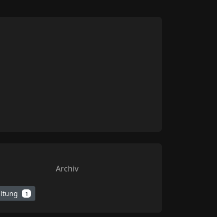
Archiv
altung
1