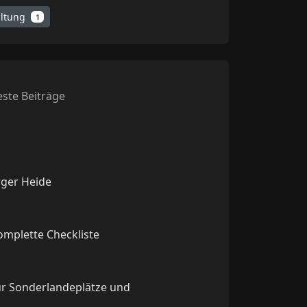
altung
1
ste Beiträge
rger Heide
komplette Checkliste
ür Sonderlandeplätze und