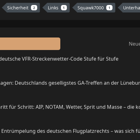
Sicherheit
Links
Squawk7000
Unterh
2
1
1
Neue
 deutsche VFR-Streckenwetter-Code Stufe für Stufe
agen: Deutschlands geselligstes GA-Treffen an der Lünebu
itt für Schritt: AIP, NOTAM, Wetter, Sprit und Masse – die 
e Entrümpelung des deutschen Flugplatzrechts – was sich f