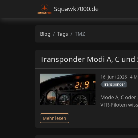
Squawk7000.de
Blog
Tags
TMZ
Transponder Modi A, C und S
16. Juni 2026
4 M
Transponder
Mode A, C oder 
VFR-Piloten wis
Mehr lesen