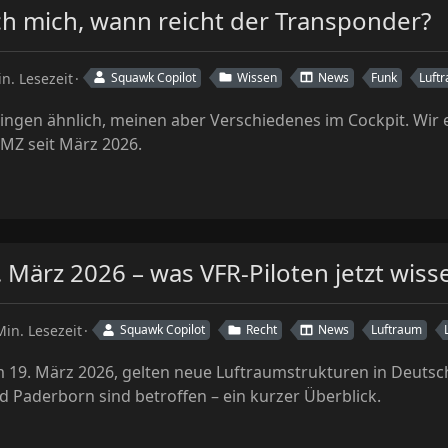
h mich, wann reicht der Transponder?
n. Lesezeit
Squawk Copilot
Wissen
News
Funk
Luft
ngen ähnlich, meinen aber Verschiedenes im Cockpit. Wir er
MZ seit März 2026.
März 2026 – was VFR-Piloten jetzt wis
Min. Lesezeit
Squawk Copilot
Recht
News
Luftraum
19. März 2026, gelten neue Luftraumstrukturen in Deutschla
aderborn sind betroffen – ein kurzer Überblick.