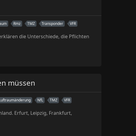
raum
Rmz
TMZ
Transponder
VFR
klären die Unterschiede, die Pflichten
sen müssen
Luftraumänderung
NfL
TMZ
VFR
nd. Erfurt, Leipzig, Frankfurt,