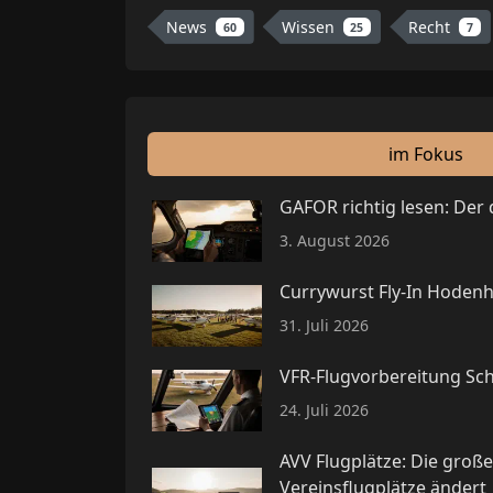
News
Wissen
Recht
60
25
7
im Fokus
GAFOR richtig lesen: Der
3. August 2026
Currywurst Fly-In Hodenh
31. Juli 2026
VFR-Flugvorbereitung Schr
24. Juli 2026
AVV Flugplätze: Die groß
Vereinsflugplätze ändert