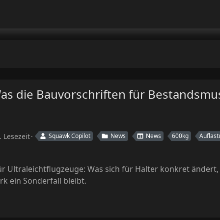
Was die Bauvorschriften für Bestandsm
. Lesezeit
Squawk Copilot
News
News
600kg
Auflast
 Ultraleichtflugzeuge: Was sich für Halter konkret ändert
ein Sonderfall bleibt.