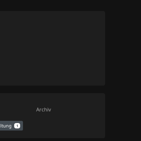
Archiv
altung
1