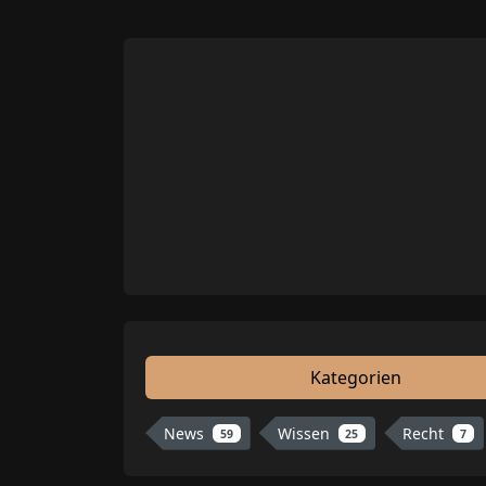
Kategorien
News
Wissen
Recht
59
25
7