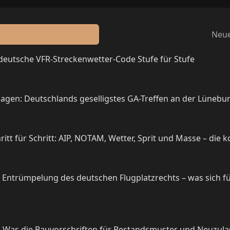
Neue
 deutsche VFR-Streckenwetter-Code Stufe für Stufe
agen: Deutschlands geselligstes GA-Treffen an der Lünebu
itt für Schritt: AIP, NOTAM, Wetter, Sprit und Masse – die 
e Entrümpelung des deutschen Flugplatzrechts – was sich f
g: Was die Bauvorschriften für Bestandsmuster und Neuzu